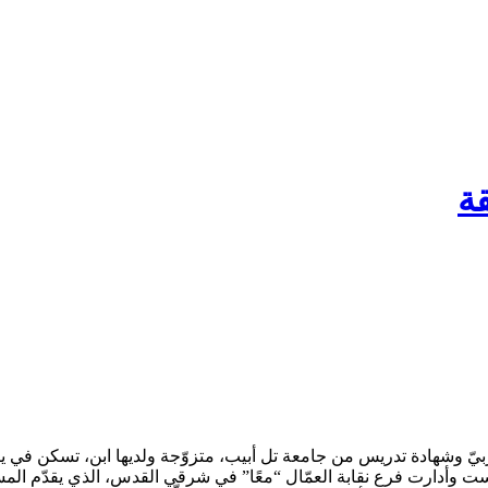
قة
ر، وشاركت في النضال من أجل الإسكان في يافا. عام 2000 أسّست وأدارت فرع نقابة العمّال “معًا” في 