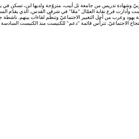
ر، وشاركت في النضال من أجل الإسكان في يافا. عام 2000 أسّست وأدارت فرع نقابة العمّال "معًا" في 
ة يهود وعرب من أجل التغيير الاجتماعيّ وتنظّم لقاءات بينهم. ناشطة 
اج الاجتماعيّ. تترأّس قائمة "دعم" للكنيست منذ الكنيست السادسة عشرة عا