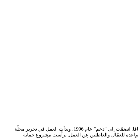
ولدت عام 1973، تحمل لقب BA في الدراسات العامّة وفي الأدب العربيّ وشهادة تدريس من جامعة تل أبيب، متزوّجة ولديها ابن، تسكن في يافا. انضمّت إلى “دعم” عام 1996، وبدأت العمل في تحرير مجلّة
شرقي القدس، الذي يقدّم المساعدة للعمّال والعاطلين عن العمل. ترأّست مشروع حماية