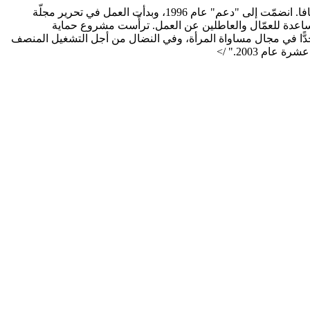
ولدت عام 1973، تحمل لقب BA في الدراسات العامّة وفي الأدب العربيّ وشهادة تدريس من جامعة تل أبيب، متزوّجة ولديها ابن، تسكن في يافا. انضمّت إلى "دعم" عام 1996، وبدأت العمل في تحرير مجلّة
شرقي القدس، الذي يقدّم المساعدة للعمّال والعاطلين عن العمل. ترأّست مشروع حماية
جدًّا في مجال مساواة المرأة، وفي النضال من أجل التشغيل المنصف
م 2003." />