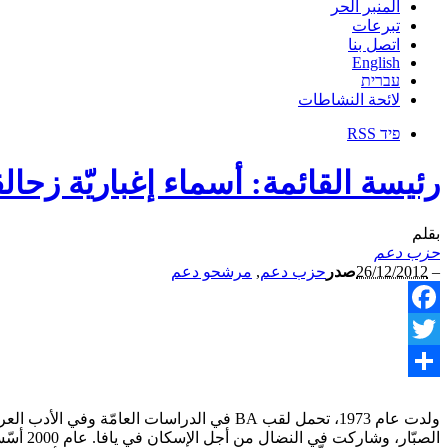
المنبر الحر
تبرعات
اتصل بنا
English
עברית
لائحة النشاطات
פיד RSS
رئيسة القائمة: أسماء إغباريّة زحال
بقلم
حزب دعم
–
26/12/2012
صدر
حزب دعم
,
مرشحو دعم
Facebook
Twitter
نشر
الصبّا