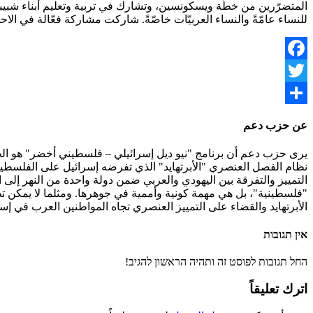
المتضرّرين من خطّة ويسكونسين، وتشارك في تربية وتعليم أبناء شبيب
للنساء عامّةً والنساء العربيّات خاصّةً. شاركت مشاركة فعّالة في الاح
Facebook
Twitter
نشر
عن حزب دعم
يرى حزب دعم أن برنامج "نيو ديل إسرائيلي – فلسطيني أخضر" هو الحل 
نظام الفصل العنصري "الأبرتهايد" الذي تفرضه إسرائيل على الفلسطيني
التمييز والتفرقة بين اليهودي والعربي ضمن دولة واحدة من النهر إلى 
"فلسطينية"، بل هي مهمة كونية وأممية في جوهرها. ومثلما لا يمكن ت
الأبرتهايد والقضاء على التمييز العنصري تجاه المواطنين العرب في إسر
אין תגובות
החל תגובות לפוסט זה ותהיה הראשון להגיב!
اترك تعليقاً